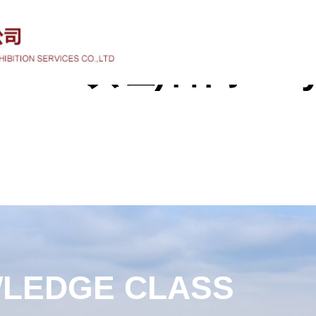
VIP认证)官网-Royal
WLEDGE CLASS