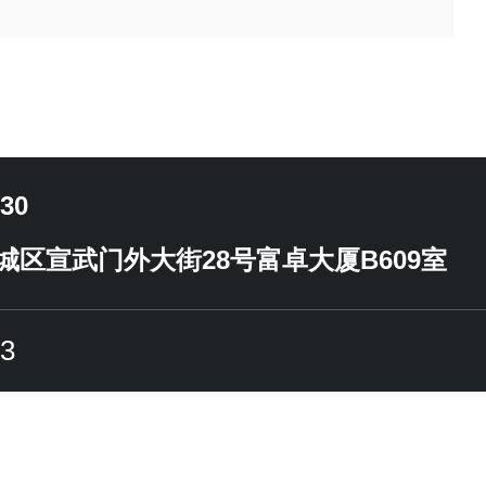
:30
城区宣武门外大街28号富卓大厦B609室
3